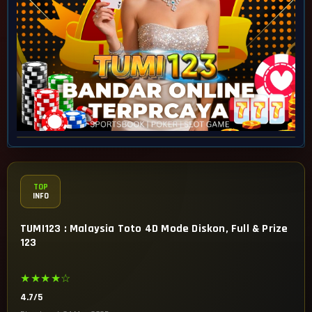
TOP
INFO
TUMI123 : Malaysia Toto 4D Mode Diskon, Full & Prize
123
★★★★☆
4.7/5