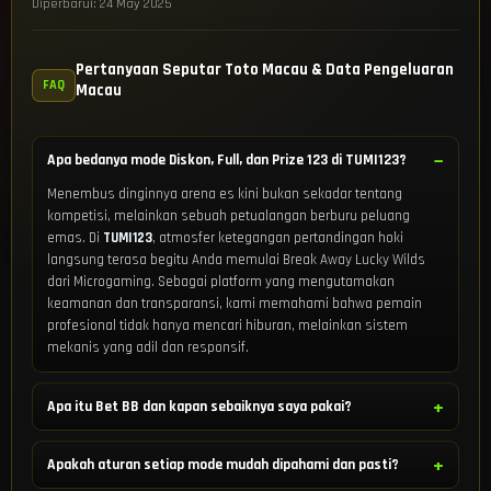
Diperbarui: 24 May 2025
Pertanyaan Seputar Toto Macau & Data Pengeluaran
FAQ
Macau
Apa bedanya mode Diskon, Full, dan Prize 123 di TUMI123?
Menembus dinginnya arena es kini bukan sekadar tentang
kompetisi, melainkan sebuah petualangan berburu peluang
emas. Di
TUMI123
, atmosfer ketegangan pertandingan hoki
langsung terasa begitu Anda memulai Break Away Lucky Wilds
dari Microgaming. Sebagai platform yang mengutamakan
keamanan dan transparansi, kami memahami bahwa pemain
profesional tidak hanya mencari hiburan, melainkan sistem
mekanis yang adil dan responsif.
Apa itu Bet BB dan kapan sebaiknya saya pakai?
Apakah aturan setiap mode mudah dipahami dan pasti?